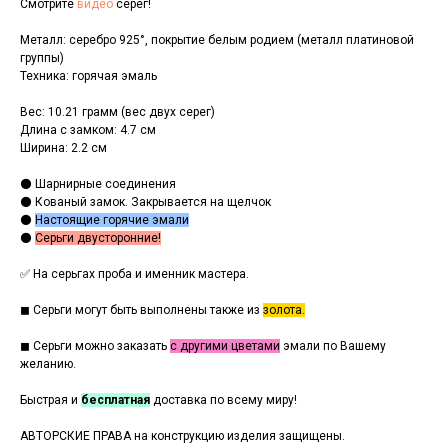
Смотрите
видео
серег!
Металл: серебро 925°, покрытие белым родием (металл платиновой
группы)
Техника: горячая эмаль
Вес: 10.21 грамм (вес двух серег)
Длина с замком: 4.7 см
Ширина: 2.2 см
⚫ Шарнирные соединения
⚫ Кованый замок. Закрывается на щелчок
⚫
Настоящие горячие эмали
⚫
Серьги двусторонние!
✅ На серьгах проба и именник мастера.
◼ Серьги могут быть выполнены также из
золота.
◼ Серьги можно заказать
с другими цветами
эмали по Вашему
желанию.
Быстрая и
бесплатная
доставка по всему миру!
АВТОРСКИЕ ПРАВА на конструкцию изделия защищены.