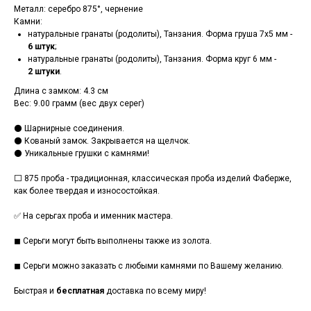
Металл: серебро 875°, чернение
Камни:
натуральные гранаты (родолиты), Танзания. Форма груша 7х5 мм -
6 штук
;
натуральные гранаты (родолиты), Танзания. Форма круг 6 мм -
2
штуки
.
Длина с замком: 4.3 см
Вес: 9.00 грамм (вес двух серег)
⚫ Шарнирные соединения.
⚫ Кованый замок. Закрывается на щелчок.
⚫ Уникальные грушки с камнями!
⬜ 875 проба - традиционная, классическая проба изделий Фаберже,
как более твердая и износостойкая.
✅ На серьгах проба и именник мастера.
◼ Серьги могут быть выполнены также из золота.
◼ Серьги можно заказать с любыми камнями по Вашему желанию.
Быстрая и
бесплатная
доставка по всему миру!