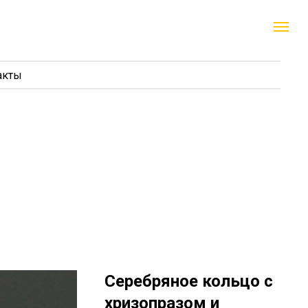
акты
Серебряное кольцо с
хризопразом и